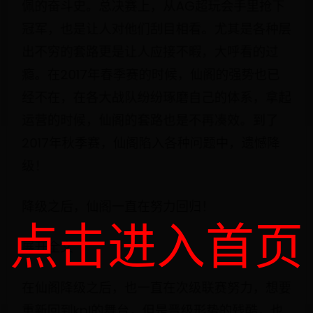
佩的奋斗史。总决赛上，从AG超玩会手里抢下
冠军，也是让人对他们刮目相看。尤其是各种层
出不穷的套路更是让人应接不暇，大呼看的过
瘾。在2017年春季赛的时候，仙阁的强势也已
经不在，在各大战队纷纷琢磨自己的体系，拿起
运营的时候，仙阁的套路也是不再凑效。到了
2017年秋季赛，仙阁陷入各种问题中，遗憾降
级！
降级之后，仙阁一直在努力回归！
点击进入首页
展开全文
在仙阁降级之后，也一直在次级联赛努力，想要
重新回到kpl的舞台，但是晋级形势的残酷，也