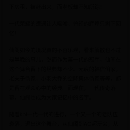
下房租，被赶出来，而老板却不知所踪！
一代荣耀的遭遇让人唏嘘，曾经的辉煌只剩下回
忆！
仙阁如今的境况真的不容乐观，看来解散也不过
是早晚的事儿，然而作为第一代的冠军，仙阁在
这个舞台留下的经典却不少。无痕的韩信偷家，
老夫子偷家，小羽大乔的空降集体偷家等等，都
是留在观众心中的经典。而现在，一代传奇落
幕，仙阁也成为大家记忆中的名字。
随着kpl一代一代的进行，一个又一个的老队伍
衰落，退出这个舞台，从仙阁到AG超玩会，从
SC到DL火箭，大浪淘沙，也是一代新人换旧