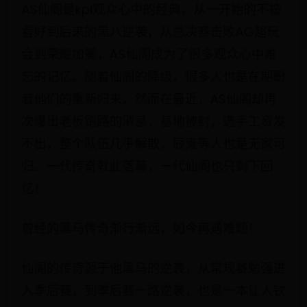
AS仙阁是kpl观众心中的经典，从一开始的不被
看好到后来的黑八逆袭，从总决赛击败AG超玩
会到荣耀加冕，AS仙阁成为了很多观众心中难
忘的记忆。随着仙阁的降级，很多人也是在期盼
着他们的重新归来。然而在最近，AS仙阁却再
次爆出老板跑路的消息，基地被封，选手工资发
不出，整个队伍几乎解散，辰鬼等人也是无家可
归。一代传奇就此落幕，一代仙阁也只剩下回
忆！
曾经的黑马传奇渐行渐远，如今再遇难题！
仙阁的传奇源于他黑马的逆袭，从常规赛勉强进
入季后赛，到季后赛一路逆袭，也是一本让人钦