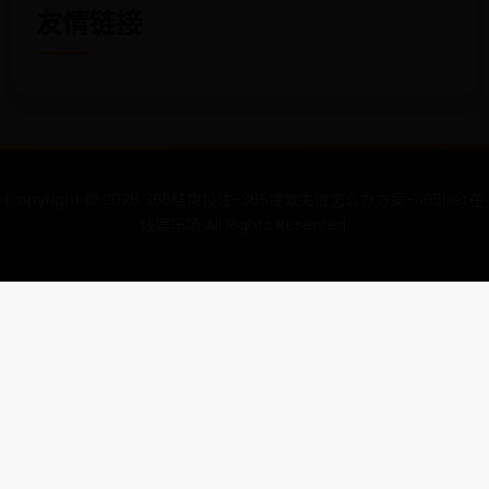
友情链接
Copyright ©
2026
365结束投注-365提款失败怎么办方案-365bet在
线娱乐场 All Rights Reserved.