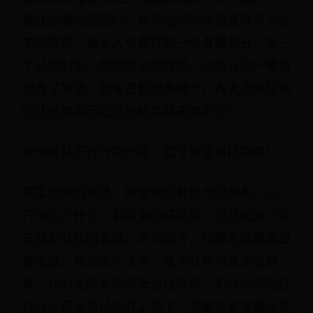
是让仙阁没能回归。其实仙阁的降级是很多人心
中的遗憾，很多人也都在等一个春暖花开，等一
个仙阁归来。然而事实的残酷，也是让这一等待
成为了奢望。如今名额越来越少，各大次级联赛
的队伍想要回归也是机会越来越渺茫！
管理层从不作为到作死，如今更是直接跑路！
其实仙阁的衰落，和管理层有很大的关系，从一
开始的不作为，到后来的瞎搅和，也是加速了这
支冠军队伍的衰落。而到如今，仙阁老板更是直
接跑路，拖欠选手工资，整个队伍也是濒临解
散。作为老队长的辰鬼也在表示，如今仙阁已经
好几个月没有给他开工资了。到最近更是爆出欠