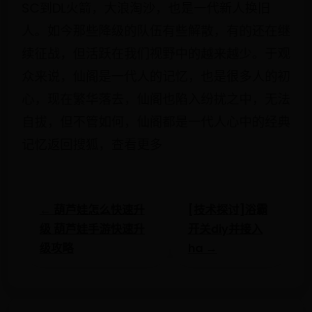
人。如今那些降级的队伍有些解散，有的还在继
续征战，但活跃在我们视野中的越来越少。于观
众来说，仙阁是一代人的记忆，也是很多人的初
心，现在繁华落去，仙阁也陷入纷扰之中，无法
自拔，但不管如何，仙阁都是一代人心中的经典
记忆返回搜狐，查看更多
← 葫芦娃怎么快速升
[技术探讨]浴霸
级 葫芦娃手游快速升
开关diy并接入
级攻略
ha →