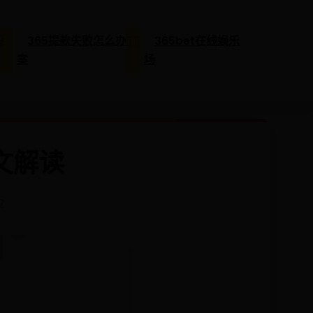
投
365提款失败怎么办方
365bet在线娱乐
案
场
文解读
2