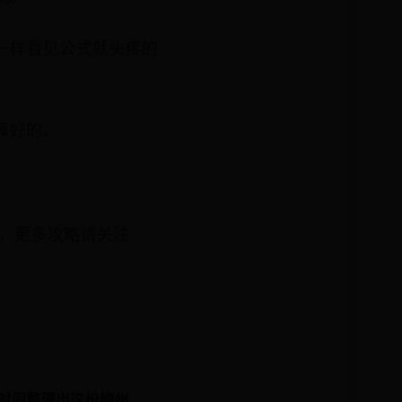
一样看见公式就头疼的
算好的。
，更多攻略请关注
时间整理出这份柳州